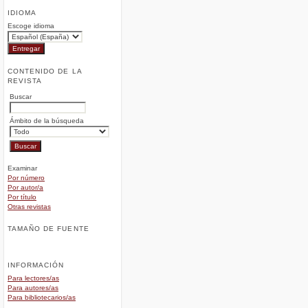
IDIOMA
Escoge idioma
CONTENIDO DE LA
REVISTA
Buscar
Ámbito de la búsqueda
Examinar
Por número
Por autor/a
Por título
Otras revistas
TAMAÑO DE FUENTE
INFORMACIÓN
Para lectores/as
Para autores/as
Para bibliotecarios/as