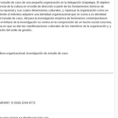
l estudio de caso de una pequeña organización en la delegación Iztapalapa. El objetivo
encia de la cultura en el estilo de dirección a partir de los fundamentos teóricos de
ura nacional y sus cuatro dimensiones culturales, y repensar la organización como un
donde el individuo adquiere una identidad organizacional que se suma a su identidad
 el estudio de caso, útil para la investigación empírica de fenómenos contemporáneos
 el énfasis de la investigación se centra en la comprensión de un hecho social concreto,
rma en que se dan las manifestaciones culturales de los miembros de la organización y y
ición del estilo de gestión.
ltura organizacional; investigación de estudio de caso
02ME4097 E-ISSN 2244-8772
 esta revista se distribuyen bajo una