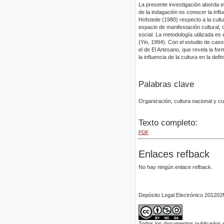
La presente investigación aborda e
de la indagación es conocer la influ
Hofstede (1980) respecto a la cult
espacio de manifestación cultural, 
social. La metodología utilizada es
(Yin, 1994). Con el estudio de caso
el de El Artesano, que revela la fo
la influencia de la cultura en la defin
Palabras clave
Organización; cultura nacional y cu
Texto completo:
PDF
Enlaces refback
No hay ningún enlace refback.
Depósito Legal Electrónico 2012
Todos los documentos publicados en