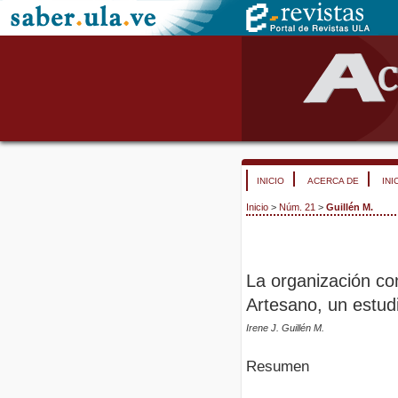
INICIO
ACERCA DE
INI
Inicio
>
Núm. 21
>
Guillén M.
La organización co
Artesano, un estud
Irene J. Guillén M.
Resumen