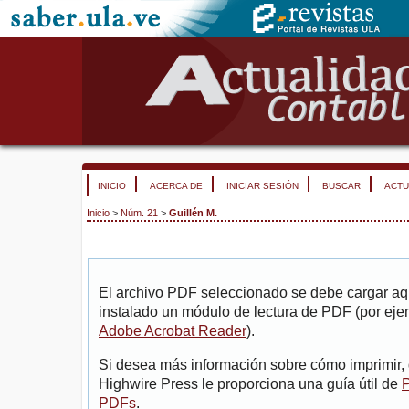
INICIO
ACERCA DE
INICIAR SESIÓN
BUSCAR
ACTU
Inicio
>
Núm. 21
>
Guillén M.
El archivo PDF seleccionado se debe cargar aqu
instalado un módulo de lectura de PDF (por eje
Adobe Acrobat Reader
).
Si desea más información sobre cómo imprimir, 
Highwire Press le proporciona una guía útil de
P
PDFs
.