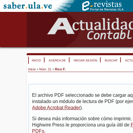
INICIO
ACERCA DE
INICIAR SESIÓN
BUSCAR
ACTU
Inicio
>
Núm. 21
>
Rico F.
El archivo PDF seleccionado se debe cargar aqu
instalado un módulo de lectura de PDF (por eje
Adobe Acrobat Reader
).
Si desea más información sobre cómo imprimir, 
Highwire Press le proporciona una guía útil de
P
PDFs
.