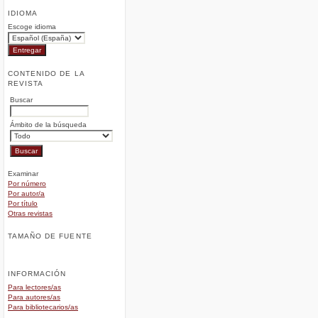
IDIOMA
Escoge idioma
CONTENIDO DE LA
REVISTA
Buscar
Ámbito de la búsqueda
Examinar
Por número
Por autor/a
Por título
Otras revistas
TAMAÑO DE FUENTE
INFORMACIÓN
Para lectores/as
Para autores/as
Para bibliotecarios/as