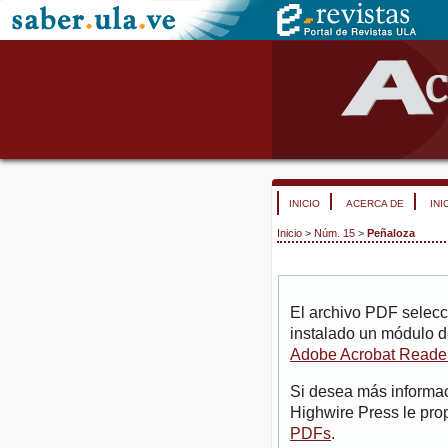
INICIO
ACERCA DE
INI
Inicio
>
Núm. 15
>
Peñaloza
El archivo PDF selecc
instalado un módulo d
Adobe Acrobat Reade
Si desea más informac
Highwire Press le pro
PDFs
.