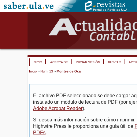
INICIO
ACERCA DE
INICIAR SESIÓN
BUSCAR
ACTU
Inicio
>
Núm. 13
>
Montes de Oca
El archivo PDF seleccionado se debe cargar aqu
instalado un módulo de lectura de PDF (por eje
Adobe Acrobat Reader
).
Si desea más información sobre cómo imprimir, 
Highwire Press le proporciona una guía útil de
P
PDFs
.