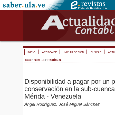
INICIO
ACERCA DE
INICIAR SESIÓN
BUSCAR
ACTU
Inicio
>
Núm. 13
>
Rodríguez
Disponibilidad a pagar por un 
conservación en la sub-cuenca 
Mérida - Venezuela
Ángel Rodríguez, José Miguel Sánchez