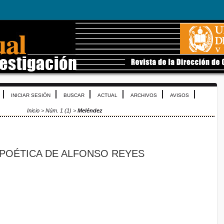
INICIAR SESIÓN
BUSCAR
ACTUAL
ARCHIVOS
AVISOS
Inicio
>
Núm. 1 (1)
>
Meléndez
POÉTICA DE ALFONSO REYES