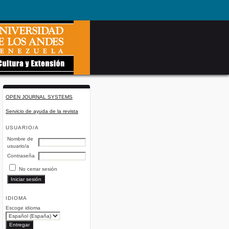
OPEN JOURNAL SYSTEMS
Servicio de ayuda de la revista
USUARIO/A
Nombre de
usuario/a
Contraseña
No cerrar sesión
IDIOMA
Escoge idioma