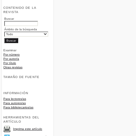
CONTENIDO DE LA
REVISTA
Buscar
Ámbito de la búsqueda
Examinar
Por número
Por autor/a
Por título
Otras revistas
TAMAÑO DE FUENTE
INFORMACIÓN
Para lectores/as
Para autores/as
Para bibliotecarios/as
HERRAMIENTAS DEL
ARTÍCULO
Imprima este artículo