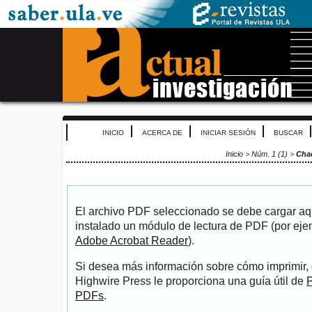
INICIO
ACERCA DE
INICIAR SESIÓN
BUSCAR
Inicio
>
Núm. 1 (1)
>
Cha
El archivo PDF seleccionado se debe cargar aqu
instalado un módulo de lectura de PDF (por eje
Adobe Acrobat Reader
).
Si desea más información sobre cómo imprimir, 
Highwire Press le proporciona una guía útil de
P
PDFs
.