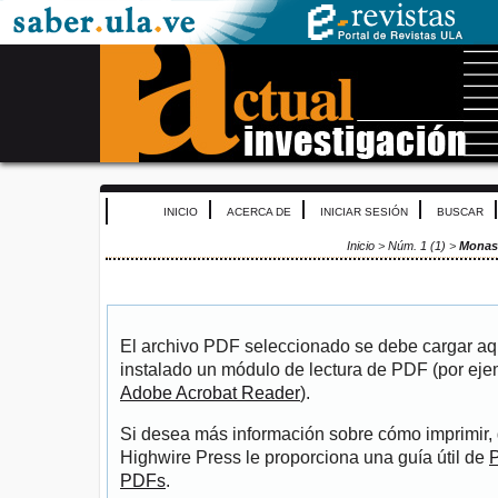
INICIO
ACERCA DE
INICIAR SESIÓN
BUSCAR
Inicio
>
Núm. 1 (1)
>
Monas
El archivo PDF seleccionado se debe cargar aqu
instalado un módulo de lectura de PDF (por eje
Adobe Acrobat Reader
).
Si desea más información sobre cómo imprimir, 
Highwire Press le proporciona una guía útil de
P
PDFs
.