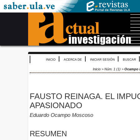
INICIO
ACERCA DE
INICIAR SESIÓN
BUSCAR
Inicio
>
Núm. 1 (1)
>
Ocampo 
FAUSTO REINAGA. EL IMP
APASIONADO
Eduardo Ocampo Moscoso
RESUMEN