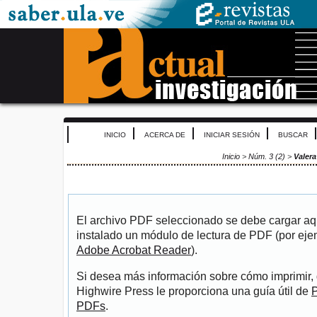
INICIO
ACERCA DE
INICIAR SESIÓN
BUSCAR
Inicio
>
Núm. 3 (2)
>
Valer
El archivo PDF seleccionado se debe cargar aqu
instalado un módulo de lectura de PDF (por eje
Adobe Acrobat Reader
).
Si desea más información sobre cómo imprimir, 
Highwire Press le proporciona una guía útil de
P
PDFs
.