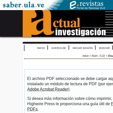
INICIO
ACERCA DE
INICIAR SESIÓN
BUSCAR
Inicio
>
Núm. 3 (2)
>
Os
El archivo PDF seleccionado se debe cargar aqu
instalado un módulo de lectura de PDF (por eje
Adobe Acrobat Reader
).
Si desea más información sobre cómo imprimir, 
Highwire Press le proporciona una guía útil de
P
PDFs
.