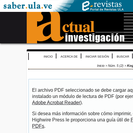
INICIO
ACERCA DE
INICIAR SESIÓN
BUSCAR
Inicio
>
Núm. 5 (2)
>
Ko
El archivo PDF seleccionado se debe cargar aqu
instalado un módulo de lectura de PDF (por eje
Adobe Acrobat Reader
).
Si desea más información sobre cómo imprimir, 
Highwire Press le proporciona una guía útil de
P
PDFs
.