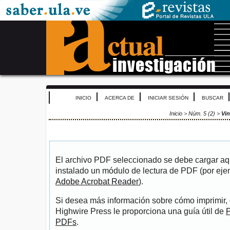
INICIO
ACERCA DE
INICIAR SESIÓN
BUSCAR
Inicio
>
Núm. 5 (2)
>
Vi
El archivo PDF seleccionado se debe cargar aqu
instalado un módulo de lectura de PDF (por eje
Adobe Acrobat Reader
).
Si desea más información sobre cómo imprimir, 
Highwire Press le proporciona una guía útil de
P
PDFs
.