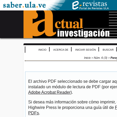
INICIO
ACERCA DE
INICIAR SESIÓN
BUSCAR
Inicio
>
Núm. 6 (3)
>
Par
El archivo PDF seleccionado se debe cargar aqu
instalado un módulo de lectura de PDF (por eje
Adobe Acrobat Reader
).
Si desea más información sobre cómo imprimir, 
Highwire Press le proporciona una guía útil de
P
PDFs
.