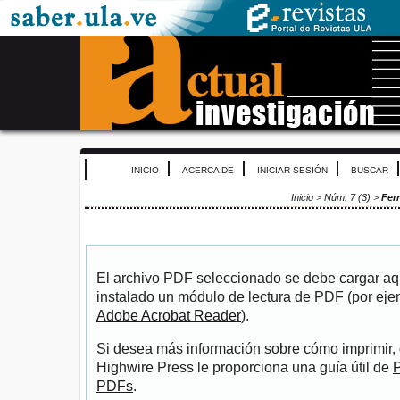
INICIO
ACERCA DE
INICIAR SESIÓN
BUSCAR
Inicio
>
Núm. 7 (3)
>
Fer
El archivo PDF seleccionado se debe cargar aqu
instalado un módulo de lectura de PDF (por eje
Adobe Acrobat Reader
).
Si desea más información sobre cómo imprimir, 
Highwire Press le proporciona una guía útil de
P
PDFs
.