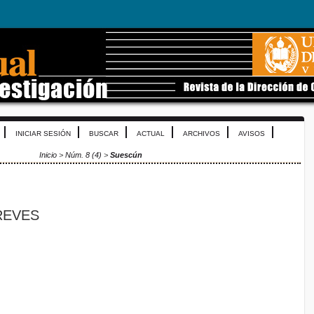
INICIAR SESIÓN
BUSCAR
ACTUAL
ARCHIVOS
AVISOS
Inicio
>
Núm. 8 (4)
>
Suescún
REVES