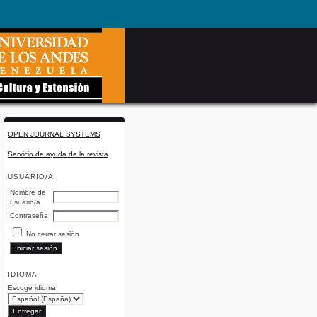
OPEN JOURNAL SYSTEMS
Servicio de ayuda de la revista
USUARIO/A
Nombre de
usuario/a
Contraseña
No cerrar sesión
IDIOMA
Escoge idioma