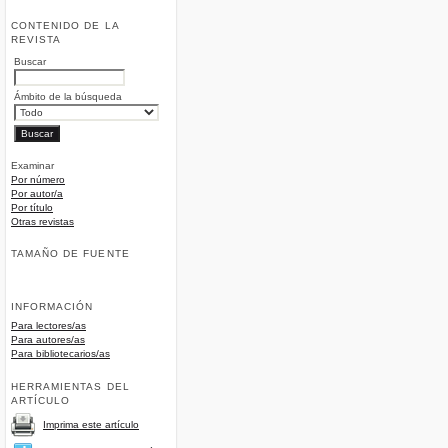
CONTENIDO DE LA
REVISTA
Buscar
Ámbito de la búsqueda
Examinar
Por número
Por autor/a
Por título
Otras revistas
TAMAÑO DE FUENTE
INFORMACIÓN
Para lectores/as
Para autores/as
Para bibliotecarios/as
HERRAMIENTAS DEL
ARTÍCULO
Imprima este artículo