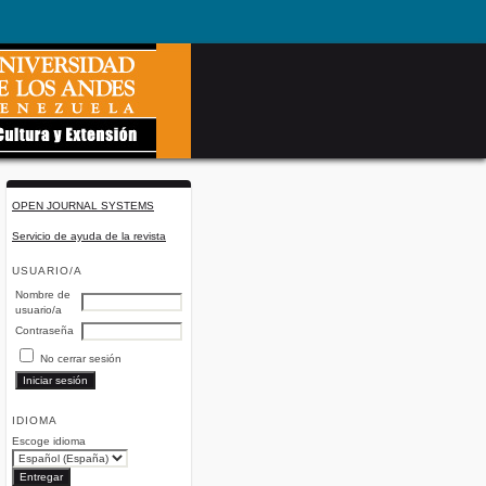
OPEN JOURNAL SYSTEMS
Servicio de ayuda de la revista
USUARIO/A
Nombre de
usuario/a
Contraseña
No cerrar sesión
IDIOMA
Escoge idioma