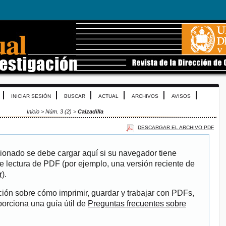
INICIAR SESIÓN
BUSCAR
ACTUAL
ARCHIVOS
AVISOS
Inicio
>
Núm. 3 (2)
>
Calzadilla
DESCARGAR EL ARCHIVO PDF
ionado se debe cargar aquí si su navegador tiene
e lectura de PDF (por ejemplo, una versión reciente de
r
).
ión sobre cómo imprimir, guardar y trabajar con PDFs,
porciona una guía útil de
Preguntas frecuentes sobre