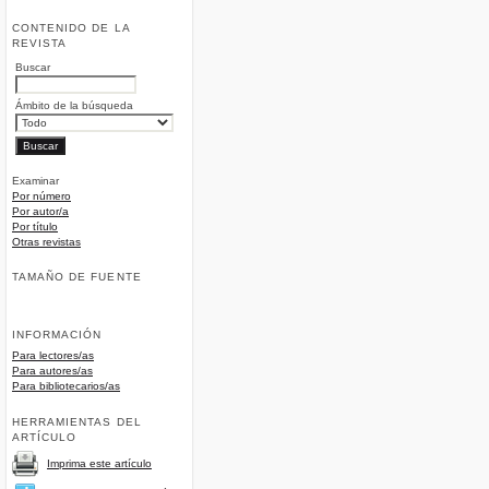
CONTENIDO DE LA
REVISTA
Buscar
Ámbito de la búsqueda
Examinar
Por número
Por autor/a
Por título
Otras revistas
TAMAÑO DE FUENTE
INFORMACIÓN
Para lectores/as
Para autores/as
Para bibliotecarios/as
HERRAMIENTAS DEL
ARTÍCULO
Imprima este artículo