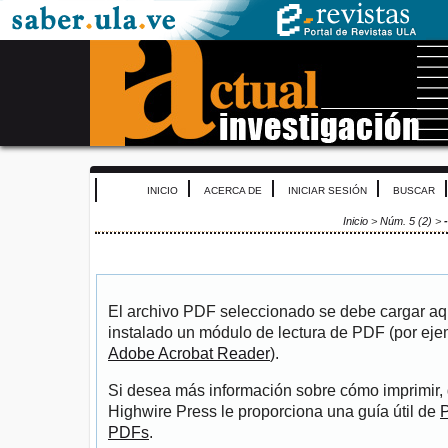
INICIO
ACERCA DE
INICIAR SESIÓN
BUSCAR
Inicio
>
Núm. 5 (2)
>
-
El archivo PDF seleccionado se debe cargar aqu
instalado un módulo de lectura de PDF (por eje
Adobe Acrobat Reader
).
Si desea más información sobre cómo imprimir, 
Highwire Press le proporciona una guía útil de
P
PDFs
.