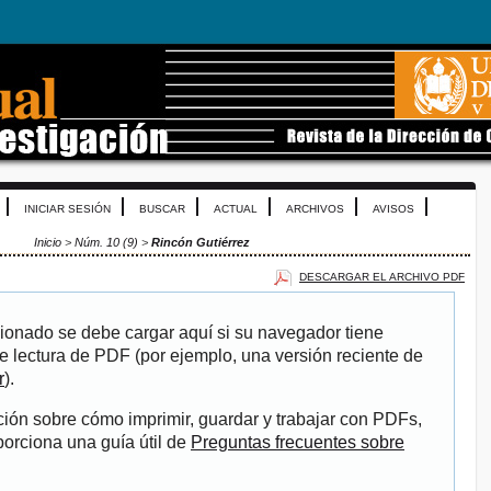
INICIAR SESIÓN
BUSCAR
ACTUAL
ARCHIVOS
AVISOS
Inicio
>
Núm. 10 (9)
>
Rincón Gutiérrez
DESCARGAR EL ARCHIVO PDF
ionado se debe cargar aquí si su navegador tiene
e lectura de PDF (por ejemplo, una versión reciente de
r
).
ión sobre cómo imprimir, guardar y trabajar con PDFs,
porciona una guía útil de
Preguntas frecuentes sobre