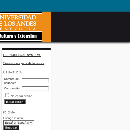
OPEN JOURNAL SYSTEMS
Servicio de ayuda de la revista
USUARIO/A
Nombre de
usuario/a
Contraseña
No cerrar sesión
IDIOMA
Escoge idioma