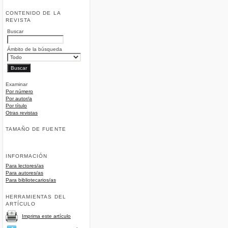
CONTENIDO DE LA
REVISTA
Buscar
Ámbito de la búsqueda
Examinar
Por número
Por autor/a
Por título
Otras revistas
TAMAÑO DE FUENTE
INFORMACIÓN
Para lectores/as
Para autores/as
Para bibliotecarios/as
HERRAMIENTAS DEL
ARTÍCULO
Imprima este artículo