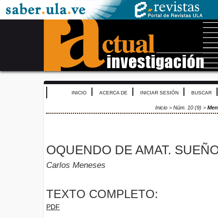
INICIO
ACERCA DE
INICIAR SESIÓN
BUSCAR
Inicio
>
Núm. 10 (9)
>
Men
OQUENDO DE AMAT. SUEÑO
Carlos Meneses
TEXTO COMPLETO:
PDF