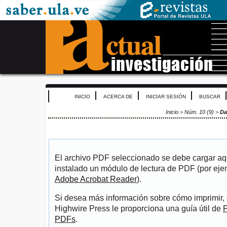
INICIO
ACERCA DE
INICIAR SESIÓN
BUSCAR
Inicio
>
Núm. 10 (9)
>
Da
El archivo PDF seleccionado se debe cargar aqu
instalado un módulo de lectura de PDF (por eje
Adobe Acrobat Reader
).
Si desea más información sobre cómo imprimir, 
Highwire Press le proporciona una guía útil de
P
PDFs
.