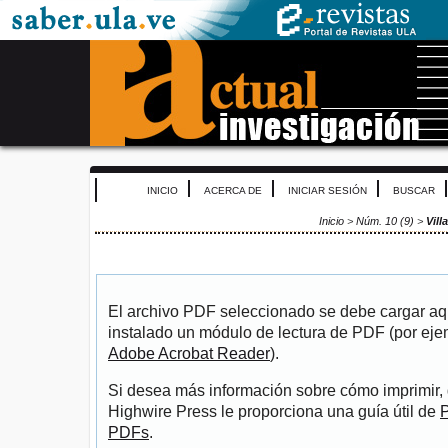
INICIO
ACERCA DE
INICIAR SESIÓN
BUSCAR
Inicio
>
Núm. 10 (9)
>
Vill
El archivo PDF seleccionado se debe cargar aqu
instalado un módulo de lectura de PDF (por eje
Adobe Acrobat Reader
).
Si desea más información sobre cómo imprimir, 
Highwire Press le proporciona una guía útil de
P
PDFs
.