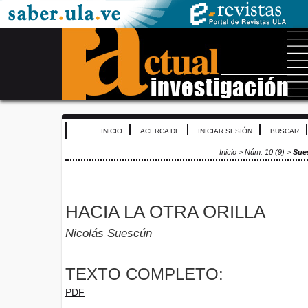
INICIO
ACERCA DE
INICIAR SESIÓN
BUSCAR
Inicio
>
Núm. 10 (9)
>
Sue
HACIA LA OTRA ORILLA
Nicolás Suescún
TEXTO COMPLETO:
PDF