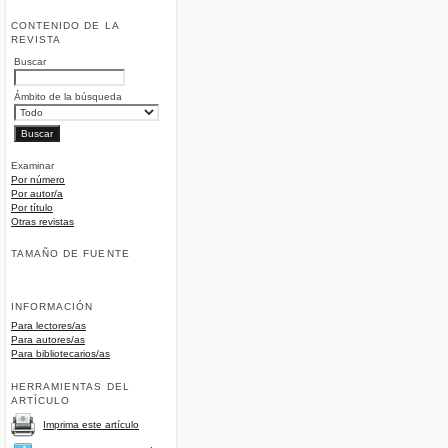
CONTENIDO DE LA
REVISTA
Buscar
Ámbito de la búsqueda
Examinar
Por número
Por autor/a
Por título
Otras revistas
TAMAÑO DE FUENTE
INFORMACIÓN
Para lectores/as
Para autores/as
Para bibliotecarios/as
HERRAMIENTAS DEL
ARTÍCULO
Imprima este artículo