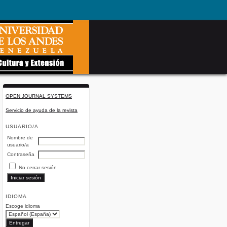
OPEN JOURNAL SYSTEMS
Servicio de ayuda de la revista
USUARIO/A
Nombre de
usuario/a
Contraseña
No cerrar sesión
IDIOMA
Escoge idioma