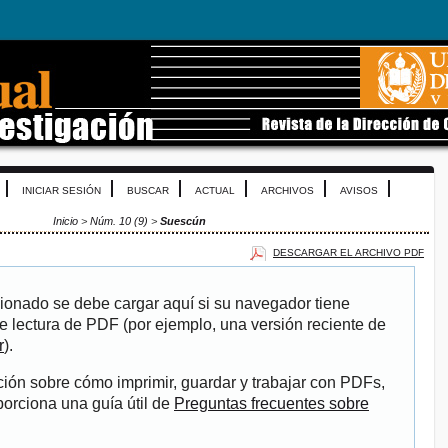
INICIAR SESIÓN
BUSCAR
ACTUAL
ARCHIVOS
AVISOS
Inicio
>
Núm. 10 (9)
>
Suescún
DESCARGAR EL ARCHIVO PDF
ionado se debe cargar aquí si su navegador tiene
e lectura de PDF (por ejemplo, una versión reciente de
r
).
ión sobre cómo imprimir, guardar y trabajar con PDFs,
porciona una guía útil de
Preguntas frecuentes sobre