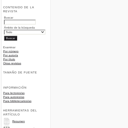
CONTENIDO DE LA
REVISTA
Buscar
Ámbito de la búsqueda
Examinar
Por número
Por autor/a
Por título
Otras revistas
TAMAÑO DE FUENTE
INFORMACIÓN
Para lectores/as
Para autores/as
Para bibliotecarios/as
HERRAMIENTAS DEL
ARTÍCULO
Resumen