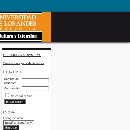
OPEN JOURNAL SYSTEMS
Servicio de ayuda de la revista
USUARIO/A
Nombre de
usuario/a
Contraseña
No cerrar sesión
IDIOMA
Escoge idioma