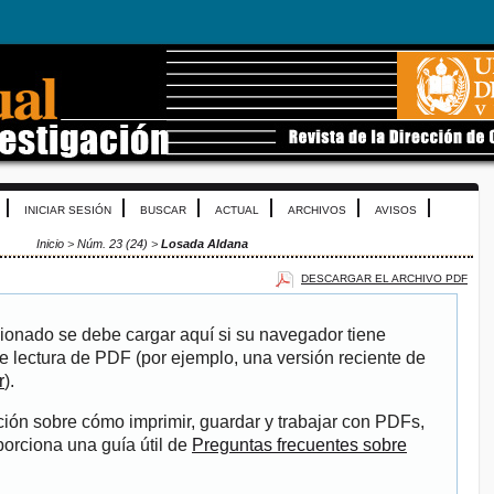
INICIAR SESIÓN
BUSCAR
ACTUAL
ARCHIVOS
AVISOS
Inicio
>
Núm. 23 (24)
>
Losada Aldana
DESCARGAR EL ARCHIVO PDF
ionado se debe cargar aquí si su navegador tiene
e lectura de PDF (por ejemplo, una versión reciente de
r
).
ión sobre cómo imprimir, guardar y trabajar con PDFs,
porciona una guía útil de
Preguntas frecuentes sobre