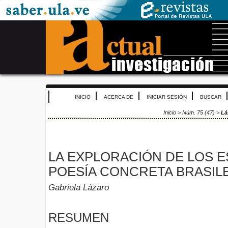
INICIO
ACERCA DE
INICIAR SESIÓN
BUSCAR
Inicio
>
Núm. 75 (47)
>
Lá
LA EXPLORACIÓN DE LOS E
POESÍA CONCRETA BRASIL
Gabriela Lázaro
RESUMEN