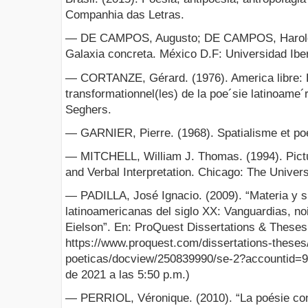
Companhia das Letras.
— DE CAMPOS, Augusto; DE CAMPOS, Haroldo
Galaxia concreta. México D.F: Universidad Ibe
— CORTANZE, Gérard. (1976). America libre: E
transformationnel(les) de la poe´sie latinoame´
Seghers.
— GARNIER, Pierre. (1968). Spatialisme et poe
— MITCHELL, William J. Thomas. (1994). Pict
and Verbal Interpretation. Chicago: The Univer
— PADILLA, José Ignacio. (2009). “Materia y si
latinoamericanas del siglo XX: Vanguardias, n
Eielson”. En: ProQuest Dissertations & Theses 
https://www.proquest.com/dissertations-theses/
poeticas/docview/250839990/se-2?accountid=9
de 2021 a las 5:50 p.m.)
— PERRIOL, Véronique. (2010). “La poésie con