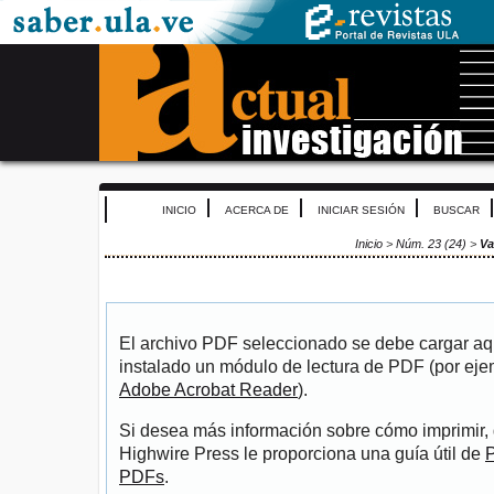
INICIO
ACERCA DE
INICIAR SESIÓN
BUSCAR
Inicio
>
Núm. 23 (24)
>
Va
El archivo PDF seleccionado se debe cargar aqu
instalado un módulo de lectura de PDF (por eje
Adobe Acrobat Reader
).
Si desea más información sobre cómo imprimir, 
Highwire Press le proporciona una guía útil de
P
PDFs
.