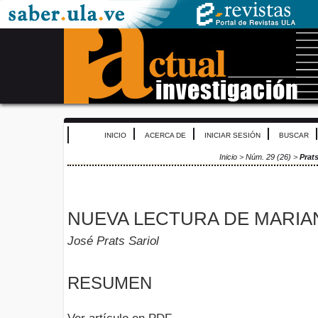
INICIO
ACERCA DE
INICIAR SESIÓN
BUSCAR
Inicio
>
Núm. 29 (26)
>
Prats
NUEVA LECTURA DE MARIA
José Prats Sariol
RESUMEN