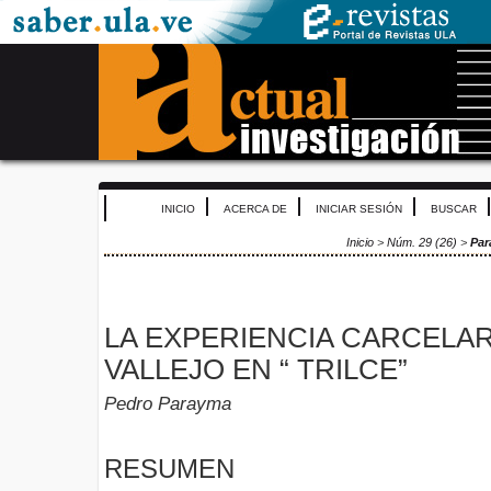
INICIO
ACERCA DE
INICIAR SESIÓN
BUSCAR
Inicio
>
Núm. 29 (26)
>
Pa
LA EXPERIENCIA CARCELAR
VALLEJO EN “ TRILCE”
Pedro Parayma
RESUMEN