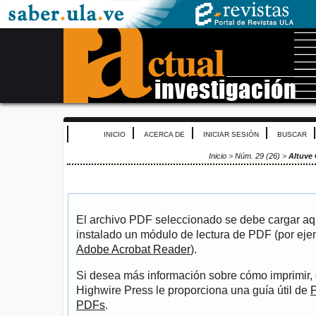
INICIO
ACERCA DE
INICIAR SESIÓN
BUSCAR
Inicio
>
Núm. 29 (26)
>
Altuve 
El archivo PDF seleccionado se debe cargar aqu
instalado un módulo de lectura de PDF (por eje
Adobe Acrobat Reader
).
Si desea más información sobre cómo imprimir, 
Highwire Press le proporciona una guía útil de
P
PDFs
.