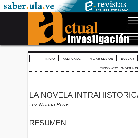
INICIO
ACERCA DE
INICIAR SESIÓN
BUSCAR
Inicio
>
Núm. 76 (48)
>
R
LA NOVELA INTRAHISTÓRIC
Luz Marina Rivas
RESUMEN