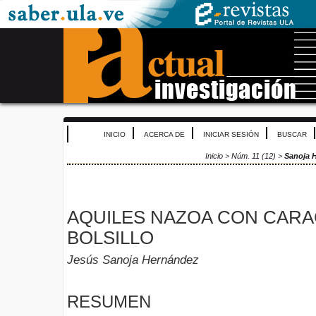
INICIO
ACERCA DE
INICIAR SESIÓN
BUSCAR
Inicio
>
Núm. 11 (12)
>
Sanoja 
AQUILES NAZOA CON CARA
BOLSILLO
Jesús Sanoja Hernández
RESUMEN