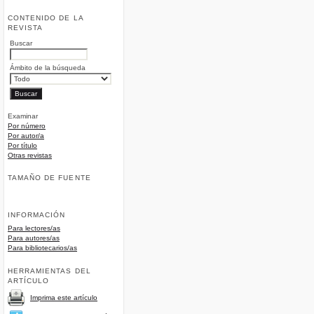
CONTENIDO DE LA
REVISTA
Buscar
Ámbito de la búsqueda
Examinar
Por número
Por autor/a
Por título
Otras revistas
TAMAÑO DE FUENTE
INFORMACIÓN
Para lectores/as
Para autores/as
Para bibliotecarios/as
HERRAMIENTAS DEL
ARTÍCULO
Imprima este artículo