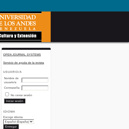
OPEN JOURNAL SYSTEMS
Servicio de ayuda de la revista
USUARIO/A
Nombre de
usuario/a
Contraseña
No cerrar sesión
IDIOMA
Escoge idioma