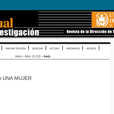
INICIAR SESIÓN
BUSCAR
ACTUAL
ARCHIVOS
AVISOS
Inicio
>
Núm. 11 (12)
>
Irady
A UNA MUJER