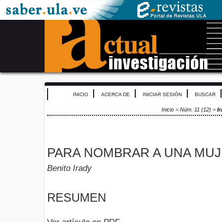
INICIO
ACERCA DE
INICIAR SESIÓN
BUSCAR
Inicio
>
Núm. 11 (12)
>
I
PARA NOMBRAR A UNA MU
Benito Irady
RESUMEN