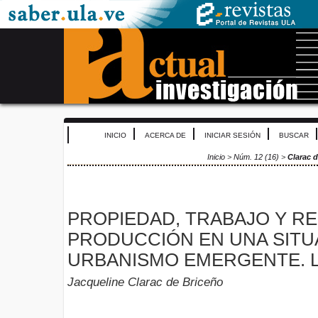
INICIO
ACERCA DE
INICIAR SESIÓN
BUSCAR
Inicio
>
Núm. 12 (16)
>
Clarac 
PROPIEDAD, TRABAJO Y R
PRODUCCIÓN EN UNA SITU
URBANISMO EMERGENTE. 
Jacqueline Clarac de Briceño