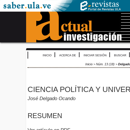
INICIO
ACERCA DE
INICIAR SESIÓN
BUSCAR
Inicio
>
Núm. 13 (18)
>
Delgad
CIENCIA POLÍTICA Y UNIVE
José Delgado Ocando
RESUMEN