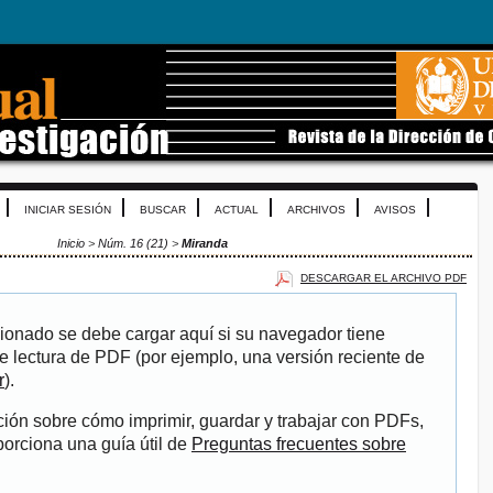
INICIAR SESIÓN
BUSCAR
ACTUAL
ARCHIVOS
AVISOS
Inicio
>
Núm. 16 (21)
>
Miranda
DESCARGAR EL ARCHIVO PDF
ionado se debe cargar aquí si su navegador tiene
e lectura de PDF (por ejemplo, una versión reciente de
r
).
ión sobre cómo imprimir, guardar y trabajar con PDFs,
porciona una guía útil de
Preguntas frecuentes sobre