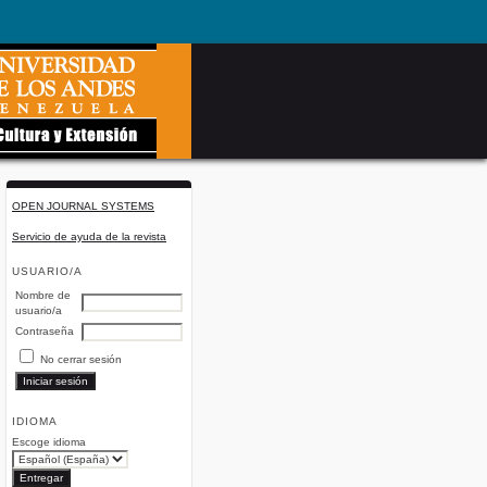
OPEN JOURNAL SYSTEMS
Servicio de ayuda de la revista
USUARIO/A
Nombre de
usuario/a
Contraseña
No cerrar sesión
IDIOMA
Escoge idioma