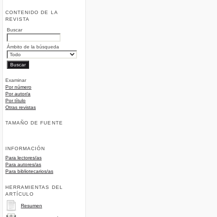
CONTENIDO DE LA
REVISTA
Buscar
Ámbito de la búsqueda
Examinar
Por número
Por autor/a
Por título
Otras revistas
TAMAÑO DE FUENTE
INFORMACIÓN
Para lectores/as
Para autores/as
Para bibliotecarios/as
HERRAMIENTAS DEL
ARTÍCULO
Resumen