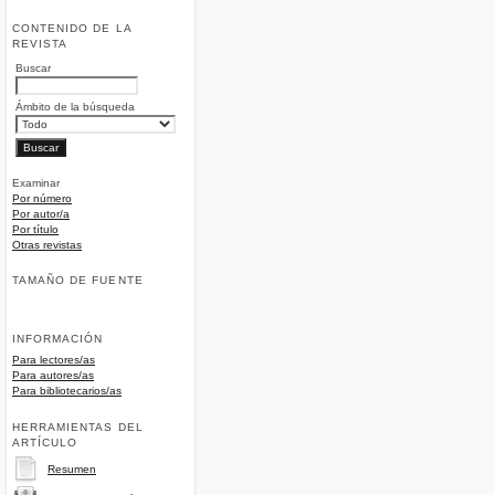
CONTENIDO DE LA
REVISTA
Buscar
Ámbito de la búsqueda
Examinar
Por número
Por autor/a
Por título
Otras revistas
TAMAÑO DE FUENTE
INFORMACIÓN
Para lectores/as
Para autores/as
Para bibliotecarios/as
HERRAMIENTAS DEL
ARTÍCULO
Resumen