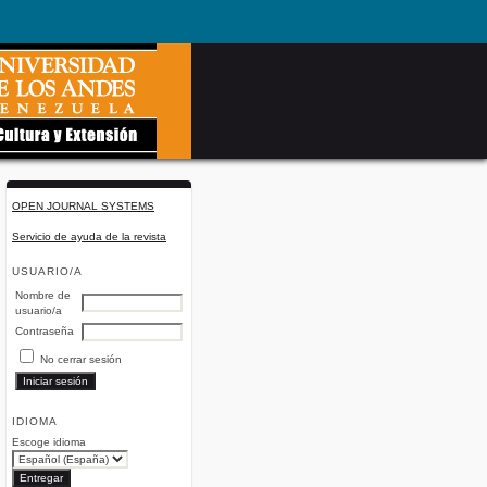
OPEN JOURNAL SYSTEMS
Servicio de ayuda de la revista
USUARIO/A
Nombre de
usuario/a
Contraseña
No cerrar sesión
IDIOMA
Escoge idioma