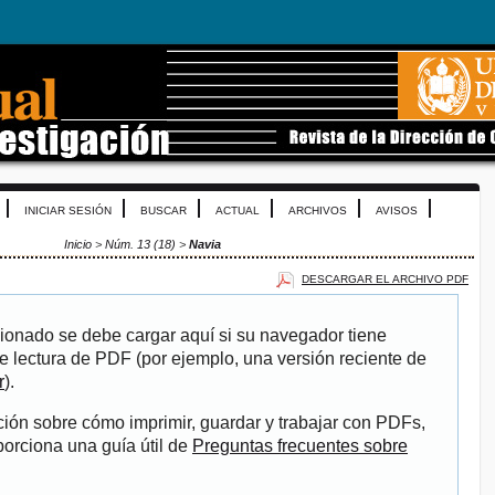
INICIAR SESIÓN
BUSCAR
ACTUAL
ARCHIVOS
AVISOS
Inicio
>
Núm. 13 (18)
>
Navia
DESCARGAR EL ARCHIVO PDF
ionado se debe cargar aquí si su navegador tiene
e lectura de PDF (por ejemplo, una versión reciente de
r
).
ión sobre cómo imprimir, guardar y trabajar con PDFs,
porciona una guía útil de
Preguntas frecuentes sobre