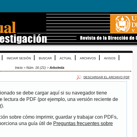
INICIAR SESIÓN
BUSCAR
ACTUAL
ARCHIVOS
AVISOS
Inicio
>
Núm. 16 (21)
>
Arboleda
DESCARGAR EL ARCHIVO PDF
ionado se debe cargar aquí si su navegador tiene
e lectura de PDF (por ejemplo, una versión reciente de
r
).
ión sobre cómo imprimir, guardar y trabajar con PDFs,
porciona una guía útil de
Preguntas frecuentes sobre