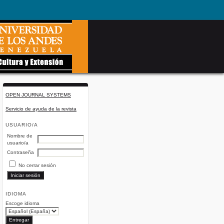
OPEN JOURNAL SYSTEMS
Servicio de ayuda de la revista
USUARIO/A
Nombre de
usuario/a
Contraseña
No cerrar sesión
IDIOMA
Escoge idioma