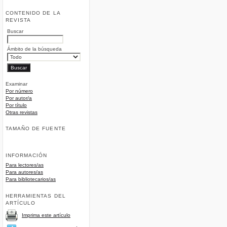
CONTENIDO DE LA
REVISTA
Buscar
Ámbito de la búsqueda
Examinar
Por número
Por autor/a
Por título
Otras revistas
TAMAÑO DE FUENTE
INFORMACIÓN
Para lectores/as
Para autores/as
Para bibliotecarios/as
HERRAMIENTAS DEL
ARTÍCULO
Imprima este artículo