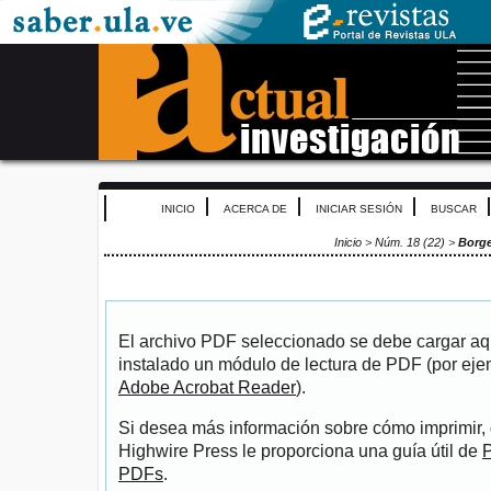
INICIO
ACERCA DE
INICIAR SESIÓN
BUSCAR
Inicio
>
Núm. 18 (22)
>
Borge
El archivo PDF seleccionado se debe cargar aqu
instalado un módulo de lectura de PDF (por eje
Adobe Acrobat Reader
).
Si desea más información sobre cómo imprimir, 
Highwire Press le proporciona una guía útil de
P
PDFs
.