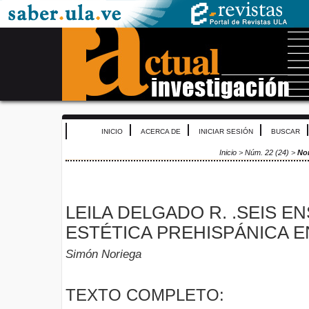
INICIO
ACERCA DE
INICIAR SESIÓN
BUSCAR
Inicio
>
Núm. 22 (24)
>
No
LEILA DELGADO R. .SEIS 
ESTÉTICA PREHISPÁNICA E
Simón Noriega
TEXTO COMPLETO: