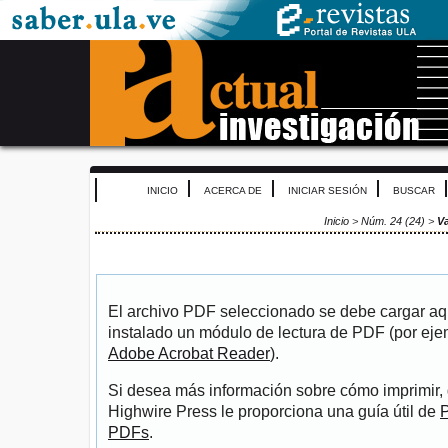
INICIO
ACERCA DE
INICIAR SESIÓN
BUSCAR
Inicio
>
Núm. 24 (24)
>
V
El archivo PDF seleccionado se debe cargar aqu
instalado un módulo de lectura de PDF (por eje
Adobe Acrobat Reader
).
Si desea más información sobre cómo imprimir, 
Highwire Press le proporciona una guía útil de
P
PDFs
.