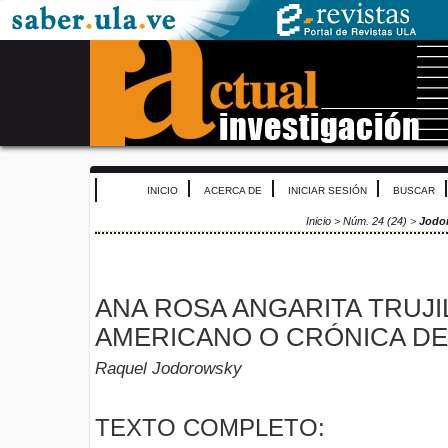
INICIO
ACERCA DE
INICIAR SESIÓN
BUSCAR
Inicio
>
Núm. 24 (24)
>
Jodo
ANA ROSA ANGARITA TRUJI
AMERICANO O CRÓNICA D
Raquel Jodorowsky
TEXTO COMPLETO: