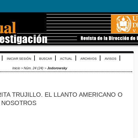
INICIAR SESIÓN
BUSCAR
ACTUAL
ARCHIVOS
AVISOS
Inicio
>
Núm. 24 (24)
>
Jodorowsky
ITA TRUJILLO. EL LLANTO AMERICANO O
S NOSOTROS