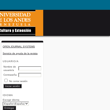
OPEN JOURNAL SYSTEMS
Servicio de ayuda de la revista
USUARIO/A
Nombre de
usuario/a
Contraseña
No cerrar sesión
IDIOMA
Escoge idioma