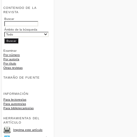
CONTENIDO DE LA
REVISTA
Buscar
Ámbito de la búsqueda
Examinar
Por número
Por autor/a
Por título
Otras revistas
TAMAÑO DE FUENTE
INFORMACIÓN
Para lectores/as
Para autores/as
Para bibliotecarios/as
HERRAMIENTAS DEL
ARTÍCULO
Imprima este artículo