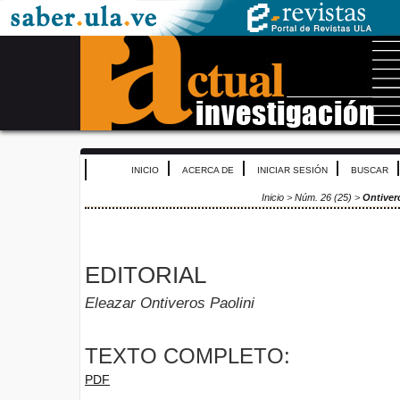
INICIO
ACERCA DE
INICIAR SESIÓN
BUSCAR
Inicio
>
Núm. 26 (25)
>
Ontiver
EDITORIAL
Eleazar Ontiveros Paolini
TEXTO COMPLETO:
PDF