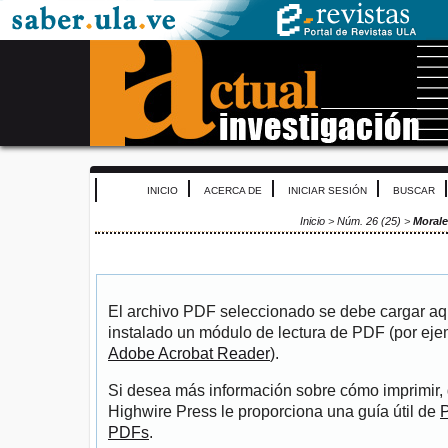
INICIO
ACERCA DE
INICIAR SESIÓN
BUSCAR
Inicio
>
Núm. 26 (25)
>
Moral
El archivo PDF seleccionado se debe cargar aqu
instalado un módulo de lectura de PDF (por eje
Adobe Acrobat Reader
).
Si desea más información sobre cómo imprimir, 
Highwire Press le proporciona una guía útil de
P
PDFs
.