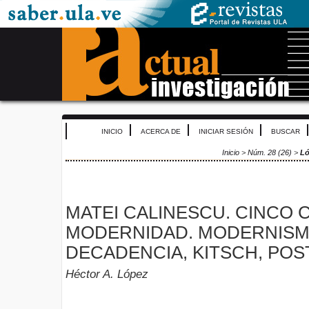
INICIO
ACERCA DE
INICIAR SESIÓN
BUSCAR
Inicio
>
Núm. 28 (26)
>
L
MATEI CALINESCU. CINCO 
MODERNIDAD. MODERNISM
DECADENCIA, KITSCH, PO
Héctor A. López