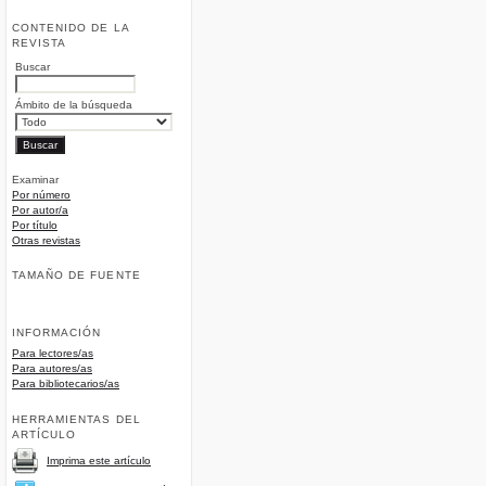
CONTENIDO DE LA
REVISTA
Buscar
Ámbito de la búsqueda
Examinar
Por número
Por autor/a
Por título
Otras revistas
TAMAÑO DE FUENTE
INFORMACIÓN
Para lectores/as
Para autores/as
Para bibliotecarios/as
HERRAMIENTAS DEL
ARTÍCULO
Imprima este artículo