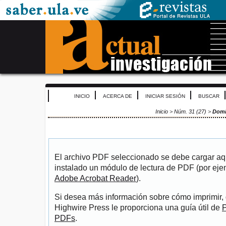
INICIO
ACERCA DE
INICIAR SESIÓN
BUSCAR
Inicio
>
Núm. 31 (27)
>
Dom
El archivo PDF seleccionado se debe cargar aqu
instalado un módulo de lectura de PDF (por eje
Adobe Acrobat Reader
).
Si desea más información sobre cómo imprimir, 
Highwire Press le proporciona una guía útil de
P
PDFs
.